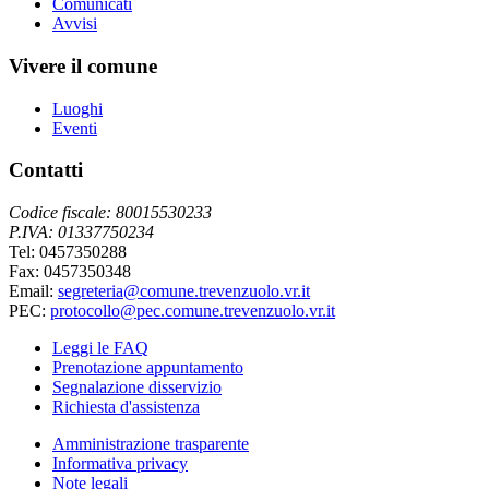
Comunicati
Avvisi
Vivere il comune
Luoghi
Eventi
Contatti
Codice fiscale: 80015530233
P.IVA: 01337750234
Tel: 0457350288
Fax: 0457350348
Email:
segreteria@comune.trevenzuolo.vr.it
PEC:
protocollo@pec.comune.trevenzuolo.vr.it
Leggi le FAQ
Prenotazione appuntamento
Segnalazione disservizio
Richiesta d'assistenza
Amministrazione trasparente
Informativa privacy
Note legali