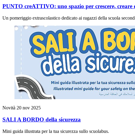
PUNTO creATTIVO: uno spazio per crescere, creare e
Un pomeriggio extrascolastico dedicato ai ragazzi della scuola second
Novità
20 nov 2025
SALI A BORDO della sicurezza
Mini guida illustrata per la tua sicurezza sullo scuolabus.