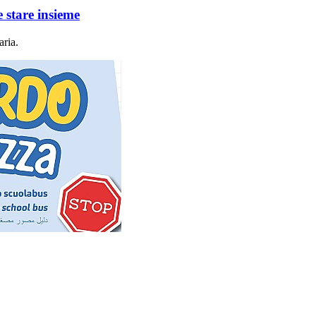
 stare insieme
aria.