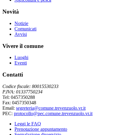
Novità
Notizie
Comunicati
Avvisi
Vivere il comune
Luoghi
Eventi
Contatti
Codice fiscale: 80015530233
P.IVA: 01337750234
Tel: 0457350288
Fax: 0457350348
Email:
segreteria@comune.trevenzuolo.vr.it
PEC:
protocollo@pec.comune.trevenzuolo.vr.it
Leggi le FAQ
Prenotazione appuntamento
Segnalazione disservizio