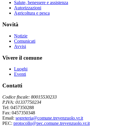
Salute, benessere e assistenza
Autorizzazioni
Agricoltura e pesca
Novità
Notizie
Comunicati
Avvisi
Vivere il comune
Luoghi
Eventi
Contatti
Codice fiscale: 80015530233
P.IVA: 01337750234
Tel: 0457350288
Fax: 0457350348
Email:
segreteria@comune.trevenzuolo.vr.it
PEC:
protocollo@pec.comune.trevenzuolo.vr.it