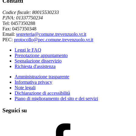
Contatti
Codice fiscale: 80015530233
P.IVA: 01337750234
Tel: 0457350288
Fax: 0457350348
Email:
segreteria@comune.trevenzuolo.vr.it
PEC:
protocollo@pec.comune.trevenzuolo.vr.it
Leggi le FAQ
Prenotazione appuntamento
Segnalazione disservizio
Richiesta d'assistenza
Amministrazione trasparente
Informativa privacy
Note legali
Dichiarazione di accessibilità
Piano di miglioramento del sito e dei servizi
Seguici su