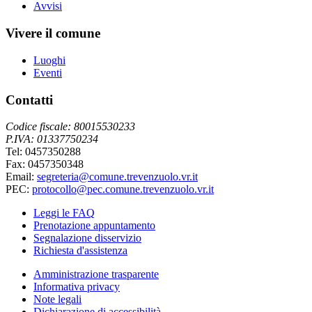
Avvisi
Vivere il comune
Luoghi
Eventi
Contatti
Codice fiscale: 80015530233
P.IVA: 01337750234
Tel: 0457350288
Fax: 0457350348
Email:
segreteria@comune.trevenzuolo.vr.it
PEC:
protocollo@pec.comune.trevenzuolo.vr.it
Leggi le FAQ
Prenotazione appuntamento
Segnalazione disservizio
Richiesta d'assistenza
Amministrazione trasparente
Informativa privacy
Note legali
Dichiarazione di accessibilità