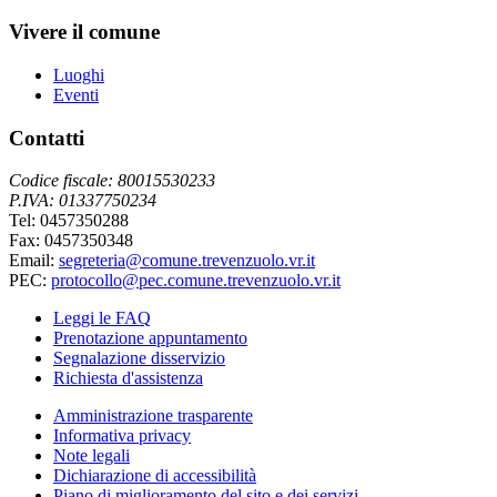
Vivere il comune
Luoghi
Eventi
Contatti
Codice fiscale: 80015530233
P.IVA: 01337750234
Tel: 0457350288
Fax: 0457350348
Email:
segreteria@comune.trevenzuolo.vr.it
PEC:
protocollo@pec.comune.trevenzuolo.vr.it
Leggi le FAQ
Prenotazione appuntamento
Segnalazione disservizio
Richiesta d'assistenza
Amministrazione trasparente
Informativa privacy
Note legali
Dichiarazione di accessibilità
Piano di miglioramento del sito e dei servizi